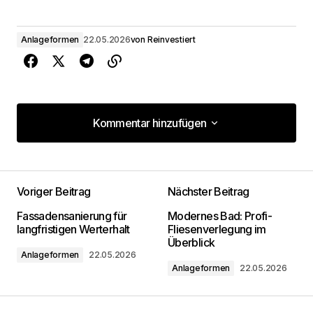
Anlageformen
22.05.2026
von
Reinvestiert
Kommentar hinzufügen
Kommentar hinzufügen
Voriger Beitrag
Nächster Beitrag
Deine E-Mail-Adresse wird nicht
Fassadensanierung für
Modernes Bad: Profi-
veröffentlicht.
Erforderliche Felder sind mit
*
langfristigen Werterhalt
Fliesenverlegung im
markiert
Überblick
Anlageformen
22.05.2026
Anlageformen
22.05.2026
Kommentar
*