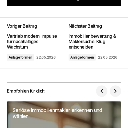
Kommentar hinzufügen
Voriger Beitrag
Nächster Beitrag
Deine E-Mail-Adresse wird nicht
Vertrieb modern: Impulse
Immobilienbewertung &
veröffentlicht.
Erforderliche Felder sind mit
*
für nachhaltiges
Maklersuche: Klug
markiert
Wachstum
entscheiden
Anlageformen
22.05.2026
Anlageformen
22.05.2026
Kommentar
*
Empfohlen für dich:
Dein Name
*
Seriöse Immobilienmakler erkennen und
Deine Email Adresse
*
wählen
Name, E-Mail-Adresse und Website in diesem