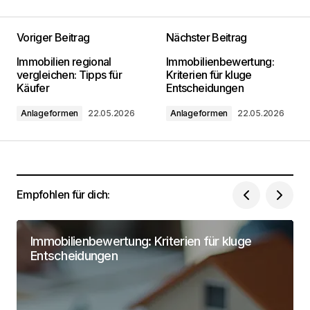
Voriger Beitrag
Nächster Beitrag
Deine E-Mail-Adresse wird nicht
Immobilien regional
Immobilienbewertung:
veröffentlicht.
Erforderliche Felder sind mit
*
vergleichen: Tipps für
Kriterien für kluge
markiert
Käufer
Entscheidungen
Anlageformen
22.05.2026
Anlageformen
22.05.2026
Kommentar
*
Empfohlen für dich:
Dein Name
*
Immobilienbewertung: Kriterien für kluge
Deine Email Adresse
*
Entscheidungen
Name, E-Mail-Adresse und Website in diesem
Browser für meinen nächsten Kommentar
speichern.