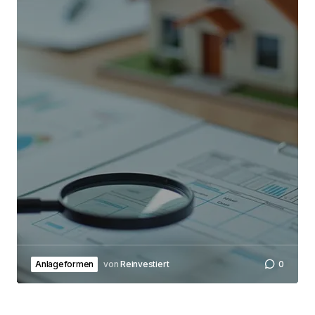
Submit Comment
Anlageformen
von
Reinvestiert
0