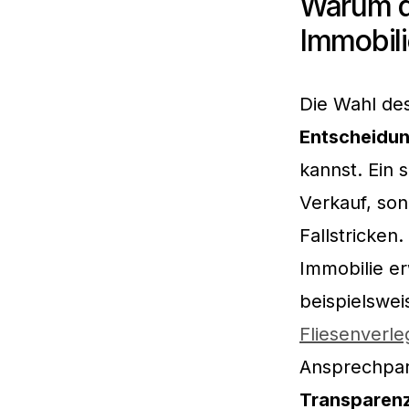
Warum di
Immobili
Die Wahl des
Entscheidu
kannst. Ein 
Verkauf, son
Fallstricken
Immobilie e
beispielswei
Fliesenverl
Ansprechpar
Transparen