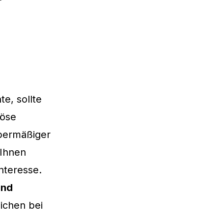
e, sollte
öse
übermäßiger
 Ihnen
nteresse.
und
ichen bei