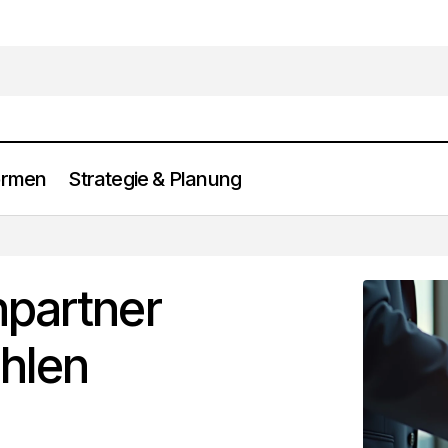
ormen
Strategie & Planung
Seriöse Immobilienpartner erkennen & auswählen
Anlageformen
npartner
hlen