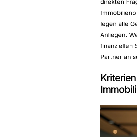
direkten Fra
Immobilienp
legen alle G
Anliegen. We
finanziellen
Partner an s
Kriterie
Immobili