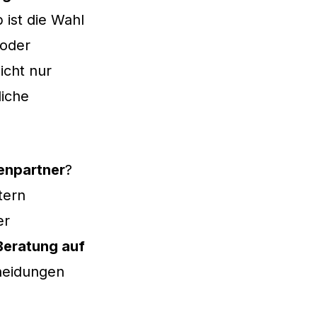
ist die Wahl
 oder
nicht nur
liche
enpartner
?
tern
er
Beratung auf
cheidungen