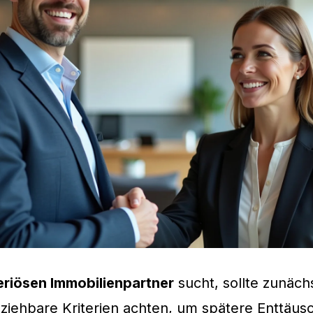
eriösen Immobilienpartner
sucht, sollte zunächs
ziehbare Kriterien achten, um spätere Enttäu