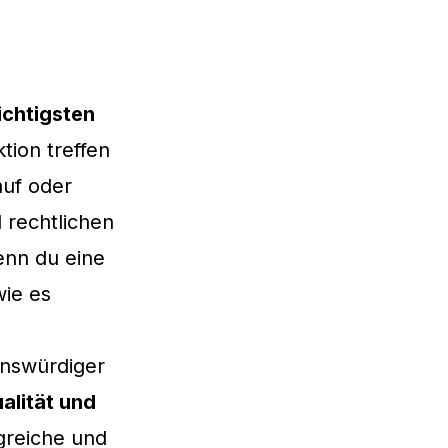
ichtigsten
tion treffen
auf oder
 rechtlichen
enn du eine
wie es
uenswürdiger
alität und
lgreiche und