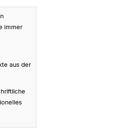
in
te immer
te aus der
riftliche
ionelles