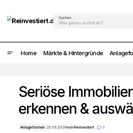
Suchen
Home
Märkte & Hintergründe
Anlagef
Modernes Bad: Profi-Fliesenverlegung
im Überblick
Seriöse Immobilie
erkennen & auswä
Anlageformen
22.05.2026
von
Reinvestiert
0