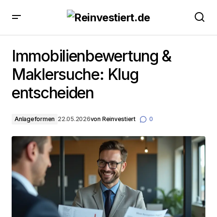
Immobilienbewertung & Maklersuche: Klug
entscheiden
Immobilienbewertung &
Maklersuche: Klug
entscheiden
Anlageformen
22.05.2026
von
Reinvestiert
0