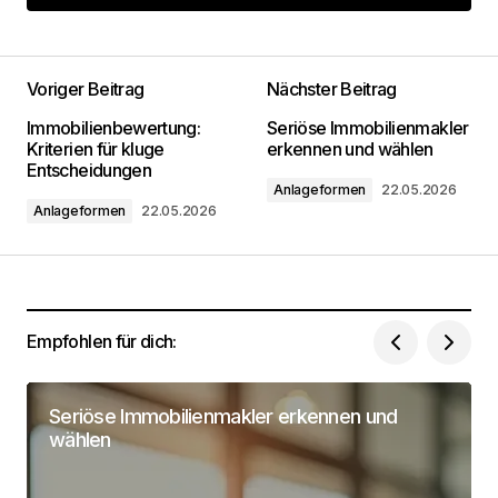
Kommentar hinzufügen
Voriger Beitrag
Nächster Beitrag
Deine E-Mail-Adresse wird nicht
Immobilienbewertung:
Seriöse Immobilienmakler
veröffentlicht.
Erforderliche Felder sind mit
*
Kriterien für kluge
erkennen und wählen
markiert
Entscheidungen
Anlageformen
22.05.2026
Anlageformen
22.05.2026
Kommentar
*
Empfohlen für dich:
Dein Name
*
Seriöse Immobilienmakler erkennen und
Deine Email Adresse
*
wählen
Name, E-Mail-Adresse und Website in diesem