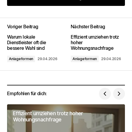
Kommentar hinzufügen
Voriger Beitrag
Nächster Beitrag
Deine E-Mail-Adresse wird nicht
Warum lokale
Effizient umziehen trotz
veröffentlicht.
Erforderliche Felder sind mit
*
Dienstleister oft die
hoher
markiert
bessere Wahl sind
Wohnungsnachfrage
Anlageformen
29.04.2026
Anlageformen
29.04.2026
Kommentar
*
Empfohlen für dich:
Dein Name
*
Effizient umziehen trotz hoher
Deine Email Adresse
*
Wohnungsnachfrage
Name, E-Mail-Adresse und Website in diesem