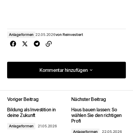
Anlageformen
22.05.2026
von
Reinvestiert
Kommentar hinzufügen
Kommentar hinzufügen
Voriger Beitrag
Nächster Beitrag
Deine E-Mail-Adresse wird nicht
Bildung als Investition in
Haus bauen lassen: So
veröffentlicht.
Erforderliche Felder sind mit
*
deine Zukunft
wählen Sie den richtigen
markiert
Profi
Anlageformen
21.05.2026
Anlageformen
22.05.2026
Kommentar
*