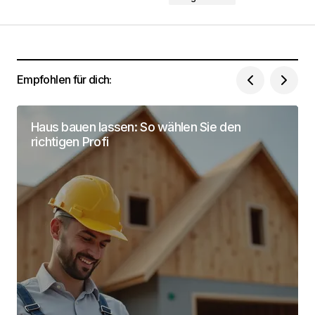
Empfohlen für dich:
Dein Name
*
Haus bauen lassen: So wählen Sie den
Deine Email Adresse
*
richtigen Profi
Name, E-Mail-Adresse und Website in diesem
Browser für meinen nächsten Kommentar
speichern.
Submit Comment