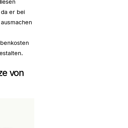
diesen
 da er bei
o ausmachen
nebenkosten
estalten.
ze von