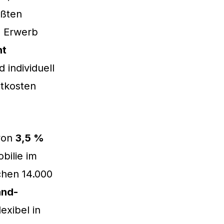
ößten
m Erwerb
ht
 individuell
mtkosten
 von
3,5 %
bilie im
chen 14.000
and-
exibel in