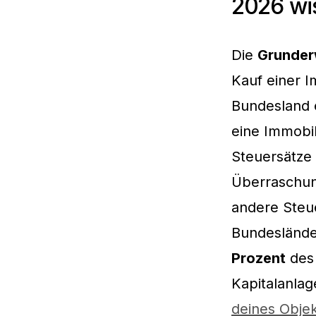
2026 wi
Die
Grunder
Kauf einer I
Bundesland e
eine Immobil
Steuersätze
Überraschun
andere Steue
Bundeslände
Prozent
des 
Kapitalanla
deines Objek