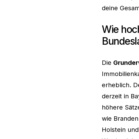
deine Gesamt
Wie hoch
Bundesl
Die
Grunder
Immobilienka
erheblich. D
derzeit in 
höhere Sätz
wie Branden
Holstein und