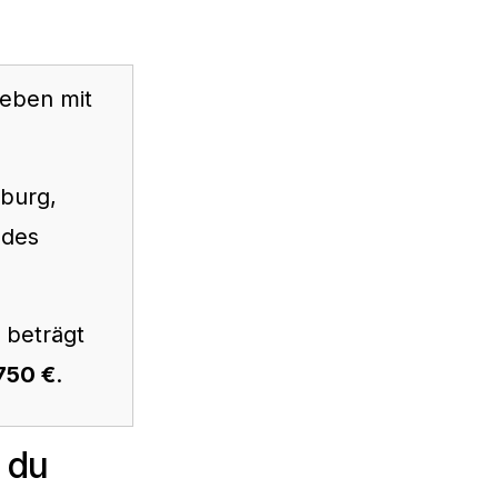
eben mit
burg,
des
 beträgt
750 €
.
 du