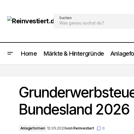
Suchen
Home
Märkte & Hintergründe
Anlagef
Immobilie verkaufen während der
Renovierung
Grunderwerbsteue
Bundesland 2026
Anlageformen
12.05.2026
von
Reinvestiert
0