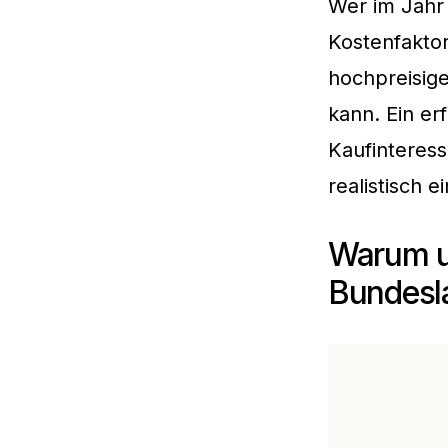
Wer im Jahr
Kostenfaktor
hochpreisig
kann. Ein er
Kaufinteress
realistisch 
Warum un
Bundesl