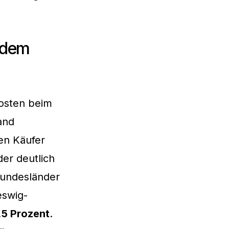
edem
osten beim
and
en Käufer
er deutlich
Bundesländer
eswig-
,5 Prozent
.