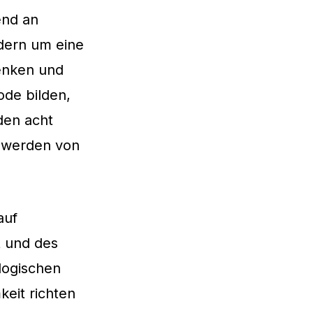
nd an
dern um eine
Denken und
de bilden,
nden acht
d werden von
auf
t
und des
logischen
eit richten