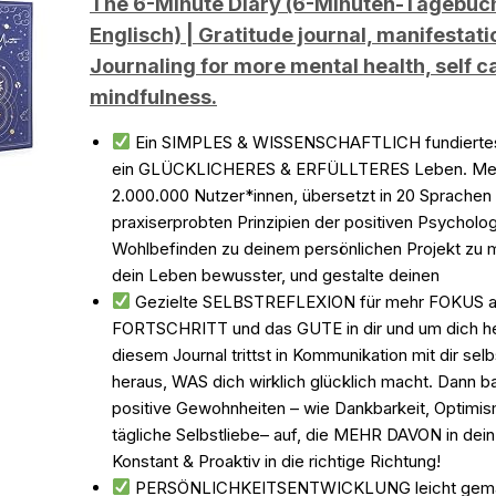
The 6-Minute Diary (6-Minuten-Tagebuc
Englisch) | Gratitude journal, manifestatio
Journaling for more mental health, self c
mindfulness.
Ein SIMPLES & WISSENSCHAFTLICH fundiertes 
ein GLÜCKLICHERES & ERFÜLLTERES Leben. Meh
2.000.000 Nutzer*innen, übersetzt in 20 Sprachen
praxiserprobten Prinzipien der positiven Psycholog
Wohlbefinden zu deinem persönlichen Projekt zu
dein Leben bewusster, und gestalte deinen
Gezielte SELBSTREFLEXION für mehr FOKUS a
FORTSCHRITT und das GUTE in dir und um dich h
diesem Journal trittst in Kommunikation mit dir selb
heraus, WAS dich wirklich glücklich macht. Dann b
positive Gewohnheiten – wie Dankbarkeit, Optimi
tägliche Selbstliebe– auf, die MEHR DAVON in dein
Konstant & Proaktiv in die richtige Richtung!
PERSÖNLICHKEITSENTWICKLUNG leicht gema