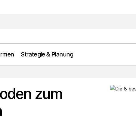
ormen
Strategie & Planung
Die 8 besten Methoden zum Geld manifestieren
Anlageformen
hoden zum
n