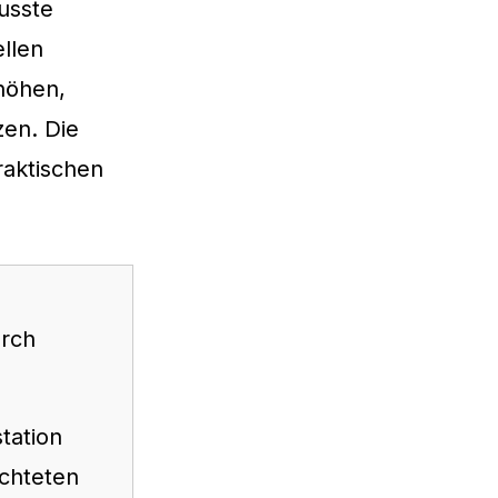
usste
llen
rhöhen,
en. Die
raktischen
urch
tation
ichteten