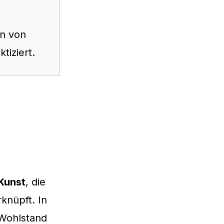
n von
tiziert.
Kunst
, die
knüpft. In
 Wohlstand