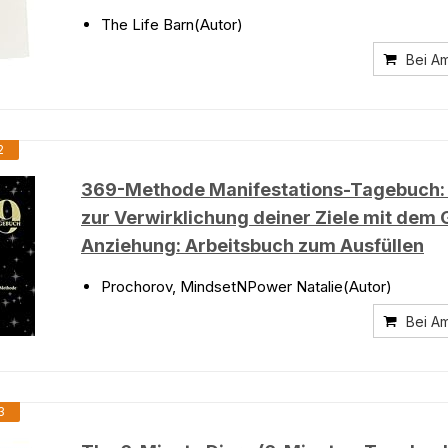
The Life Barn(Autor)
Bei A
2
369-Methode Manifestations-Tagebuch:
zur Verwirklichung deiner Ziele mit dem 
Anziehung: Arbeitsbuch zum Ausfüllen
Prochorov, MindsetNPower Natalie(Autor)
Bei A
3