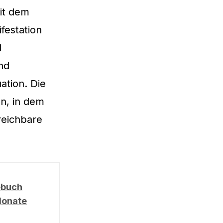
mit dem
festation
d
nd
ation. Die
en, in dem
rreichbare
ebuch
Monate