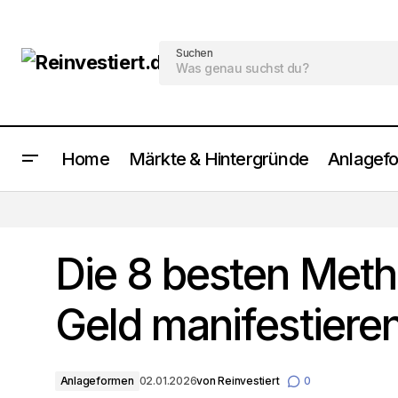
Suchen
Home
Märkte & Hintergründe
Anlagef
Die 8 besten Weiterbildung Optionen
für Ihren Erfolg
Die 8 besten Met
Geld manifestiere
Anlageformen
02.01.2026
von
Reinvestiert
0