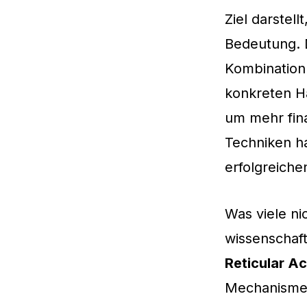
Ziel darstell
Bedeutung. 
Kombination 
konkreten H
um mehr fina
Techniken h
erfolgreich
Was viele ni
wissenschaft
Reticular A
Mechanismen