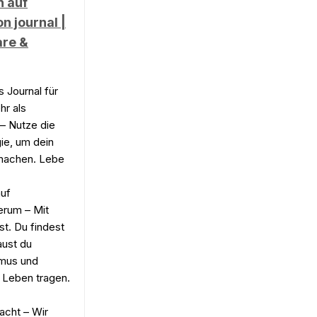
h auf
n journal |
are &
Journal für
r als
 – Nutze die
ie, um dein
 machen. Lebe
uf
erum – Mit
st. Du findest
aust du
smus und
 Leben tragen.
cht – Wir