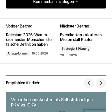
Kommentar hinzufügen
Kommentar hinzufügen
Voriger Beitrag
Nächster Beitrag
Deine E-Mail-Adresse wird nicht
Reichtum 2026: Warum
Eventkosten kalkulieren:
veröffentlicht.
Erforderliche Felder sind mit
*
die meisten Menschen die
Mieten statt Kaufen
markiert
falsche Definition haben
Strategie & Planung
Anlageformen
19.06.2026
Kommentar
*
20.06.2026
Empfohlen für dich:
Dein Name
*
Versicherungskosten als Selbstständiger:
Deine Email Adresse
*
PKV vs. GKV