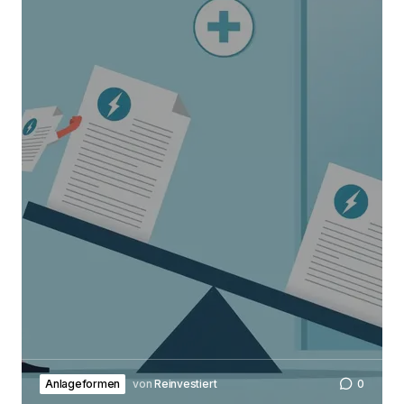
Name, E-Mail-Adresse und Website in diesem
Browser für meinen nächsten Kommentar
speichern.
Submit Comment
Anlageformen
von
Reinvestiert
0