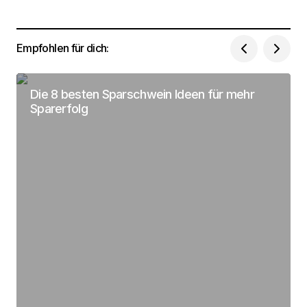
Empfohlen für dich:
Dein Name
*
Die 8 besten Sparschwein Ideen für mehr
Sparerfolg
Deine Email Adresse
*
Name, E-Mail-Adresse und Website in diesem
Browser für meinen nächsten Kommentar
speichern.
Submit Comment