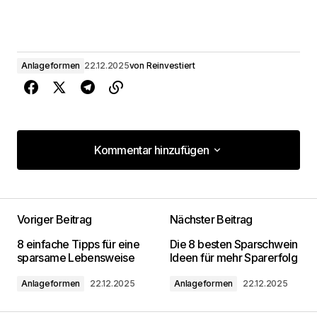
Anlageformen
22.12.2025
von
Reinvestiert
Kommentar hinzufügen
Kommentar hinzufügen
Voriger Beitrag
Nächster Beitrag
Deine E-Mail-Adresse wird nicht
8 einfache Tipps für eine
Die 8 besten Sparschwein
veröffentlicht.
Erforderliche Felder sind mit
*
sparsame Lebensweise
Ideen für mehr Sparerfolg
markiert
Anlageformen
22.12.2025
Anlageformen
22.12.2025
Kommentar
*