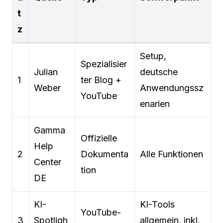
t
z
Setup,
Spezialisier
Julian
deutsche
1
ter Blog +
Weber
Anwendungssz
YouTube
enarien
Gamma
Offizielle
Help
2
Dokumenta
Alle Funktionen
Center
tion
DE
KI-
KI-Tools
YouTube-
3
Spotligh
allgemein, inkl.