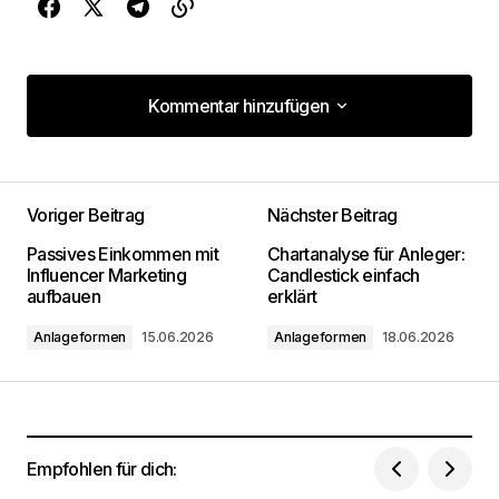
Kommentar hinzufügen
Kommentar hinzufügen
Voriger Beitrag
Nächster Beitrag
Deine E-Mail-Adresse wird nicht
Passives Einkommen mit
Chartanalyse für Anleger:
veröffentlicht.
Erforderliche Felder sind mit
*
Influencer Marketing
Candlestick einfach
markiert
aufbauen
erklärt
Anlageformen
15.06.2026
Anlageformen
18.06.2026
Kommentar
*
Empfohlen für dich:
Dein Name
*