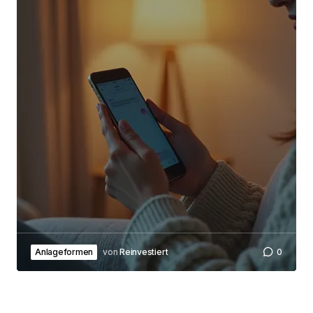
Submit Comment
Anlageformen
von
Reinvestiert
0