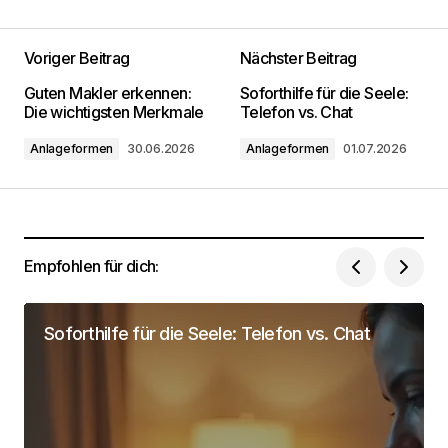
Voriger Beitrag
Nächster Beitrag
Deine E-Mail-Adresse wird nicht
Guten Makler erkennen:
Soforthilfe für die Seele:
veröffentlicht.
Erforderliche Felder sind mit
*
Die wichtigsten Merkmale
Telefon vs. Chat
markiert
Anlageformen
30.06.2026
Anlageformen
01.07.2026
Kommentar
*
Empfohlen für dich:
Dein Name
*
Soforthilfe für die Seele: Telefon vs. Chat
Deine Email Adresse
*
Name, E-Mail-Adresse und Website in diesem
Browser für meinen nächsten Kommentar
speichern.