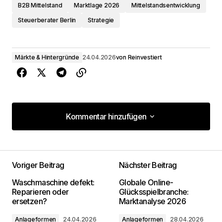
B2B Mittelstand
Marktlage 2026
Mittelstandsentwicklung
Steuerberater Berlin
Strategie
Märkte & Hintergründe
24.04.2026
von
Reinvestiert
Kommentar hinzufügen
Kommentar hinzufügen
Voriger Beitrag
Nächster Beitrag
Deine E-Mail-Adresse wird nicht
Waschmaschine defekt:
Globale Online-
veröffentlicht.
Erforderliche Felder sind mit
*
Reparieren oder
Glücksspielbranche:
markiert
ersetzen?
Marktanalyse 2026
Anlageformen
24.04.2026
Anlageformen
28.04.2026
Kommentar
*