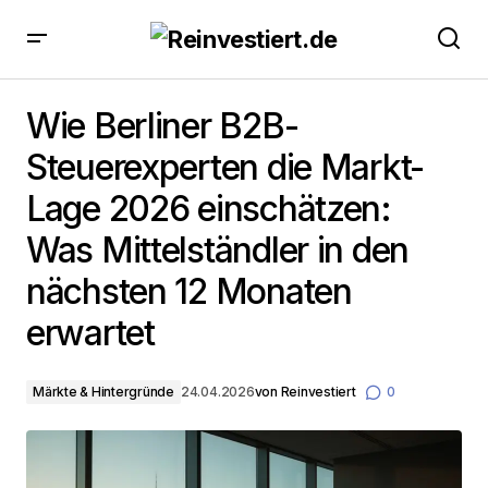
Wie Berliner B2B-Steuerexperten die Markt-Lage
2026 einschätzen: Was Mittelständler in den
Wie Berliner B2B-
nächsten 12 Monaten erwartet
Steuerexperten die Markt-
Lage 2026 einschätzen:
Was Mittelständler in den
nächsten 12 Monaten
erwartet
Märkte & Hintergründe
24.04.2026
von
Reinvestiert
0