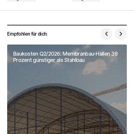
Empfohlen für dich:
Dein Name
*
Baukosten Q2/2026: Membranbau-Hallen 38
Deine Email Adresse
*
Prozent günstiger als Stahlbau
Name, E-Mail-Adresse und Website in diesem
Browser für meinen nächsten Kommentar
speichern.
Submit Comment