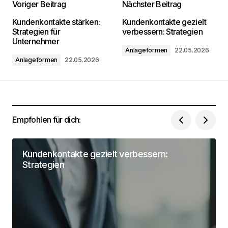
Voriger Beitrag
Nächster Beitrag
Deine E-Mail-Adresse wird nicht
Kundenkontakte stärken:
Kundenkontakte gezielt
veröffentlicht.
Erforderliche Felder sind mit
*
Strategien für
verbessern: Strategien
markiert
Unternehmer
Anlageformen
22.05.2026
Anlageformen
22.05.2026
Kommentar
*
Empfohlen für dich:
Dein Name
*
Kundenkontakte gezielt verbessern:
Deine Email Adresse
*
Strategien
Name, E-Mail-Adresse und Website in diesem
Browser für meinen nächsten Kommentar
speichern.