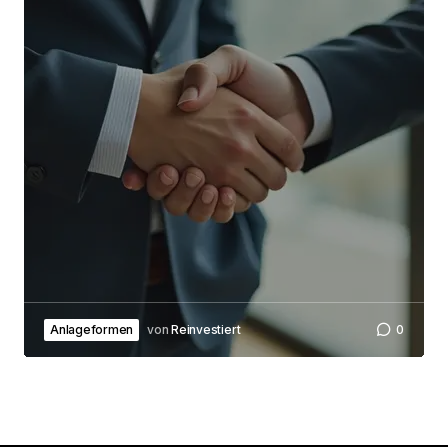
Submit Comment
Anlageformen
von
Reinvestiert
0