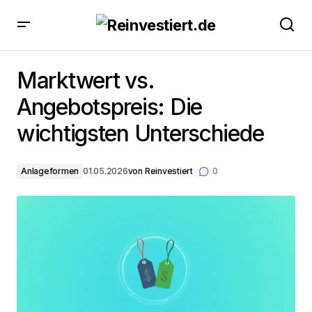
Marktwert vs. Angebotspreis: Die wichtigsten
Unterschiede
Marktwert vs.
Angebotspreis: Die
wichtigsten Unterschiede
Anlageformen
01.05.2026
von
Reinvestiert
0