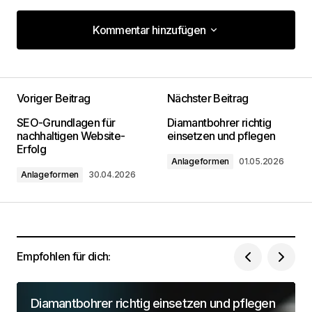
Kommentar hinzufügen
Kommentar hinzufügen
Voriger Beitrag
Nächster Beitrag
Deine E-Mail-Adresse wird nicht
SEO-Grundlagen für
Diamantbohrer richtig
veröffentlicht.
Erforderliche Felder sind mit
*
nachhaltigen Website-
einsetzen und pflegen
markiert
Erfolg
Anlageformen
01.05.2026
Anlageformen
30.04.2026
Kommentar
*
Empfohlen für dich:
Dein Name
*
Diamantbohrer richtig einsetzen und pflegen
Deine Email Adresse
*