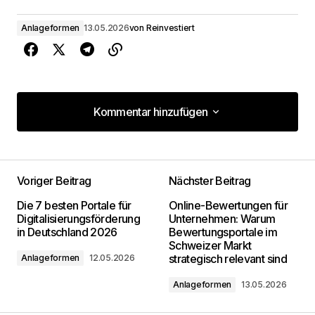
Anlageformen
13.05.2026
von
Reinvestiert
Kommentar hinzufügen
Kommentar hinzufügen
Voriger Beitrag
Nächster Beitrag
Deine E-Mail-Adresse wird nicht
Die 7 besten Portale für
Online-Bewertungen für
veröffentlicht.
Erforderliche Felder sind mit
*
Digitalisierungsförderung
Unternehmen: Warum
markiert
in Deutschland 2026
Bewertungsportale im
Schweizer Markt
strategisch relevant sind
Anlageformen
12.05.2026
Kommentar
*
Anlageformen
13.05.2026