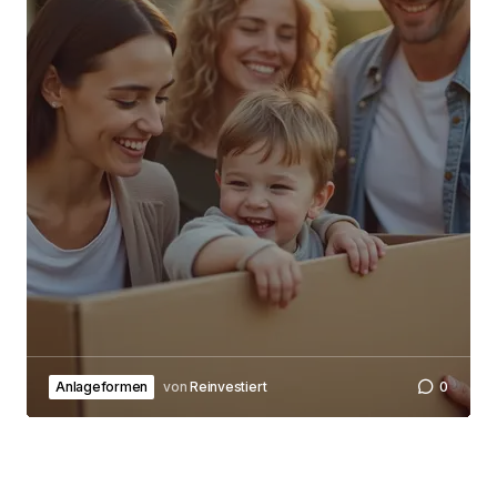
Submit Comment
Anlageformen
von
Reinvestiert
0