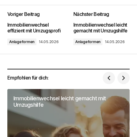
Voriger Beitrag
Nächster Beitrag
Deine E-Mail-Adresse wird nicht
Immobilienwechsel
Immobilienwechsel leicht
veröffentlicht.
Erforderliche Felder sind mit
*
effizient mit Umzugsprofi
gemacht mit Umzugshilfe
markiert
Anlageformen
14.05.2026
Anlageformen
14.05.2026
Kommentar
*
Empfohlen für dich:
Dein Name
*
Immobilienwechsel leicht gemacht mit
Umzugshilfe
Deine Email Adresse
*
Name, E-Mail-Adresse und Website in diesem
Browser für meinen nächsten Kommentar
speichern.