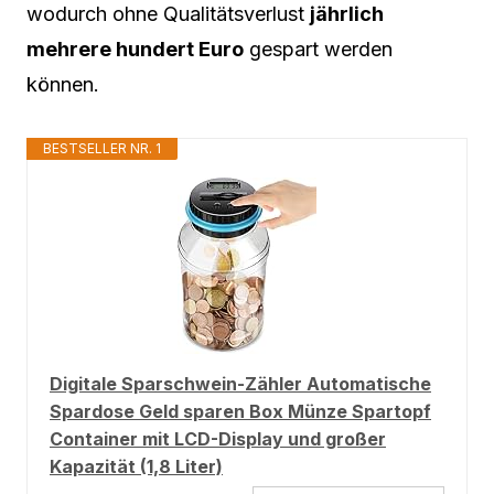
wodurch ohne Qualitätsverlust
jährlich
mehrere hundert Euro
gespart werden
können.
BESTSELLER NR. 1
Digitale Sparschwein-Zähler Automatische
Spardose Geld sparen Box Münze Spartopf
Container mit LCD-Display und großer
Kapazität (1,8 Liter)