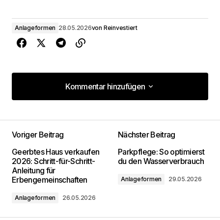
Anlageformen
28.05.2026
von
Reinvestiert
Kommentar hinzufügen
Kommentar hinzufügen
Voriger Beitrag
Nächster Beitrag
Deine E-Mail-Adresse wird nicht
Geerbtes Haus verkaufen
Parkpflege: So optimierst
veröffentlicht.
Erforderliche Felder sind mit
*
2026: Schritt-für-Schritt-
du den Wasserverbrauch
markiert
Anleitung für
Erbengemeinschaften
Anlageformen
29.05.2026
Kommentar
*
Anlageformen
26.05.2026