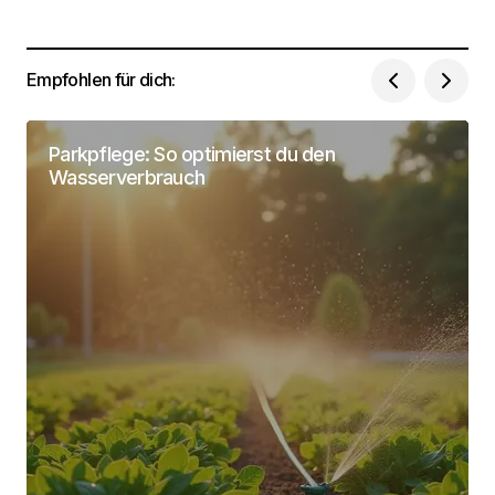
Dein Name
*
Empfohlen für dich:
Deine Email Adresse
*
Parkpflege: So optimierst du den
Wasserverbrauch
Name, E-Mail-Adresse und Website in diesem
Browser für meinen nächsten Kommentar
speichern.
Submit Comment